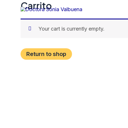
Carrito
Skip
to
content
Your cart is currently empty.
Return to shop